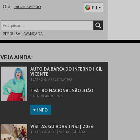
Olá,
iniciar sessão
PT
PESQUISA:
AVANÇADA
DISTRITO
VEJA AINDA:
SALA
AUTO DA BARCA DO INFERNO | GIL
VICENTE
TEATRO & ARTE | TEATRO
TEATRO NACIONAL SÃO JOÃO
SALA RICARDO PAIS
+ INFO
VISITAS GUIADAS TNSJ | 2026
TEATRO & ARTE | VISITAS GUIADAS