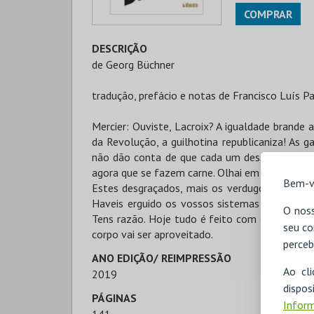
COMPRAR
DESCRIÇÃO
de Georg Büchner
tradução, prefácio e notas de Francisco Luís Pa
Mercier: Ouviste, Lacroix? A igualdade brande 
da Revolução, a guilhotina republicaniza! A
não dão conta de que cada um desses lemas é 
agora que se fazem carne. Olhai em volta: isto
Bem-v
Estes desgraçados, mais os verdugos e a guil
Haveis erguido os vossos sistemas como Baja
O noss
Tens razão. Hoje tudo é feito com carne hum
seu co
corpo vai ser aproveitado.
perceb
ANO EDIÇÃO/ REIMPRESSÃO
Ao cl
2019
disp
PÁGINAS
Inform