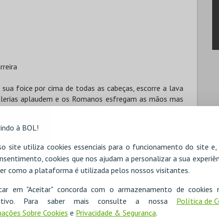
rreira
a sua foice por cima de todas as cabeças, escorre a lava
s galerias aplaudem e os Romanos esfregam as mãos mas
o estertor de uma vítima. Atentai nas vossas tiradas,
 é o que haveis dito. é a pantomima das vossas palavras.
indo à BOL!
hotina, são as vossas arengas depois de ganharem vida.
zet as suas pirâmides: com cabeças humanas. Danton:
o site utiliza cookies essenciais para o funcionamento do site e
ana. é a maldição da nossa época. Agora também o meu
nsentimento, cookies que nos ajudam a personalizar a sua experiên
er como a plataforma é utilizada pelos nossos visitantes.
icar em "Aceitar" concorda com o armazenamento de cookies 
ositivo. Para saber mais consulte a nossa
Política de 
ações Sobre Cookies
e
Privacidade & Segurança
.