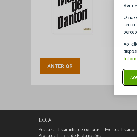
Bem-v
O noss
seu co
perceb
Ao cl
disp
Inform
ANTERIOR
Ace
LOJA
Pesquisar
Carrinho de compras
Eventos
Cartõe
Produtos
Livro de Reclamações