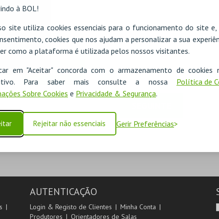
indo à BOL!
o site utiliza cookies essenciais para o funcionamento do site e
nsentimento, cookies que nos ajudam a personalizar a sua experiên
er como a plataforma é utilizada pelos nossos visitantes.
icar em "Aceitar" concorda com o armazenamento de cookies 
ADICIONAR
ositivo. Para saber mais consulte a nossa
Política de 
ações Sobre Cookies
e
Privacidade & Segurança
.
SEGUINTE
itar
Rejeitar não essenciais
Gerir Preferências
AUTENTICAÇÃO
s
Login & Registo de Clientes
Minha Conta
Produtores
Orientadores de Salas