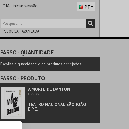
Olá,
iniciar sessão
PT
PESQUISA:
AVANÇADA
DISTRITO
PASSO
- QUANTIDADE
SALA
Escolha a quantidade e os produtos desejados
PASSO
- PRODUTO
A MORTE DE DANTON
LIVROS
TEATRO NACIONAL SÃO JOÃO
E.P.E.