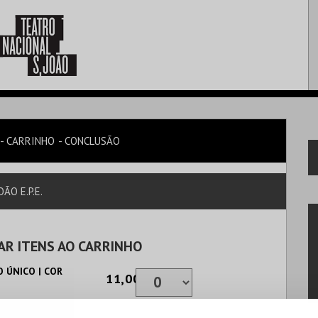
CARRINHO
CONCLUSÃO
ÃO E.P.E.
AR ITENS AO CARRINHO
 ÚNICO | COR
11,00€