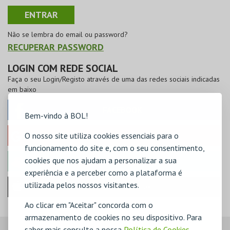
Não se lembra do email ou password?
RECUPERAR PASSWORD
LOGIN COM REDE SOCIAL
Faça o seu Login/Registo através de uma das redes sociais indicadas
em baixo
FACEBOOK
Bem-vindo à BOL!
O nosso site utiliza cookies essenciais para o
GOOGLE
funcionamento do site e, com o seu consentimento,
cookies que nos ajudam a personalizar a sua
MICROSOFT
experiência e a perceber como a plataforma é
utilizada pelos nossos visitantes.
Iniciar sessão com a Apple
Ao clicar em "Aceitar" concorda com o
armazenamento de cookies no seu dispositivo. Para
saber mais consulte a nossa
Política de Cookies
,