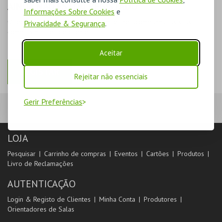
AINDA NÃO ESTOU REGISTADO
Informações Sobre Cookies
e
O registo na plataforma BOL permite-lhe acompanhar as suas
Privacidade & Segurança
.
compras na área de cliente.
Aceitar
REGISTAR
Rejeitar não essenciais
Gerir Preferências
LOJA
Pesquisar
Carrinho de compras
Eventos
Cartões
Produtos
Livro de Reclamações
AUTENTICAÇÃO
Login & Registo de Clientes
Minha Conta
Produtores
Orientadores de Salas