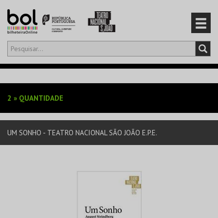
Olá,
iniciar sessão
PT
0
CARRINHO
2
»
QUANTIDADE
EVENTOS
UM SONHO - TEATRO NACIONAL SÃO JOÃO E.P.E.
CARTÕES
PRODUTOS