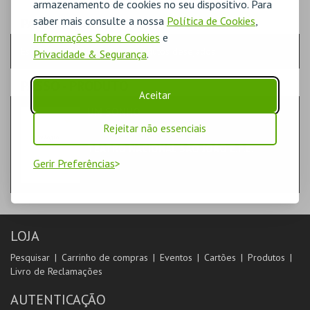
armazenamento de cookies no seu dispositivo. Para
saber mais consulte a nossa
Política de Cookies
,
PASSO
- QUANTIDADE
Informações Sobre Cookies
e
Escolha a quantidade e os produtos desejados
Privacidade & Segurança
.
PASSO
- PRODUTO
Aceitar
UM SONHO
LIVROS
Rejeitar não essenciais
TEATRO NACIONAL SÃO JOÃO E.P.E.
Gerir Preferências
LOJA
Pesquisar
Carrinho de compras
Eventos
Cartões
Produtos
Livro de Reclamações
AUTENTICAÇÃO