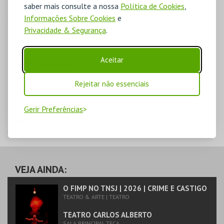
saber mais consulte a nossa
Política de Cookies
,
PESO
222 g
Informações Sobre Cookies
e
Privacidade & Segurança
.
DATA DE LANÇAMENTO
11/2022
Aceitar
OUTRAS INFORMAÇÕES
Tradução, prefácio e notas: Alexandra Moreira da Silva
Rejeitar não essenciais
EDITOR
Húmus
Gerir Preferências
ISBN
978-989-755-821-4
VEJA AINDA:
O FIMP NO TNSJ | 2026 | CRIME E CASTIGO
TEATRO & ARTE | TEATRO
TEATRO CARLOS ALBERTO
SALA PRINCIPAL TECA