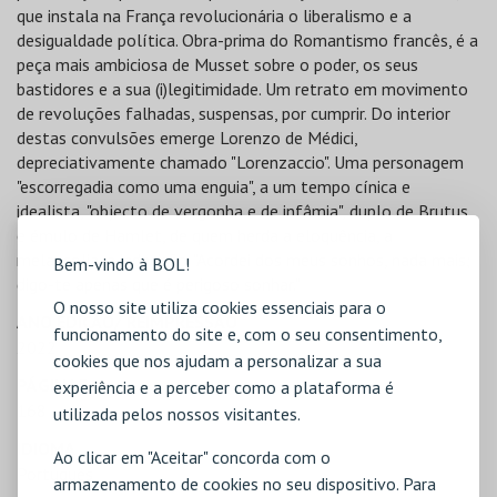
que instala na França revolucionária o liberalismo e a
desigualdade política. Obra-prima do Romantismo francês, é a
peça mais ambiciosa de Musset sobre o poder, os seus
bastidores e a sua (i)legitimidade. Um retrato em movimento
de revoluções falhadas, suspensas, por cumprir. Do interior
destas convulsões emerge Lorenzo de Médici,
depreciativamente chamado "Lorenzaccio". Uma personagem
"escorregadia como uma enguia", a um tempo cínica e
idealista, "objecto de vergonha e de infâmia", duplo de Brutus
e émulo de Hamlet, de quem herda a eloquência, a
melancolia, a indecisão. "Acordei dos meus sonhos, nada mais;
Bem-vindo à BOL!
digo-te apenas que é perigoso sonhar."
O nosso site utiliza cookies essenciais para o
ANO EDIÇÃO/ REIMPRESSÃO
funcionamento do site e, com o seu consentimento,
2022
cookies que nos ajudam a personalizar a sua
PÁGINAS
experiência e a perceber como a plataforma é
168
utilizada pelos nossos visitantes.
IDIOMA
Ao clicar em "Aceitar" concorda com o
Português
armazenamento de cookies no seu dispositivo. Para