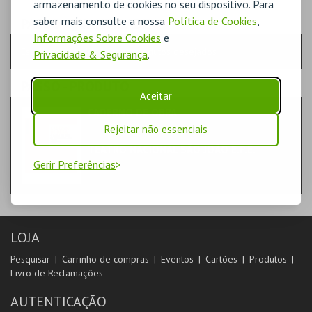
armazenamento de cookies no seu dispositivo. Para
saber mais consulte a nossa
Política de Cookies
,
PASSO
- QUANTIDADE
Informações Sobre Cookies
e
Escolha a quantidade e os produtos desejados
Privacidade & Segurança
.
PASSO
- PRODUTO
Aceitar
CADERNO DE OBRA
LIVROS
Rejeitar não essenciais
TEATRO NACIONAL SÃO JOÃO E.P.E.
Gerir Preferências
LOJA
Pesquisar
Carrinho de compras
Eventos
Cartões
Produtos
Livro de Reclamações
AUTENTICAÇÃO