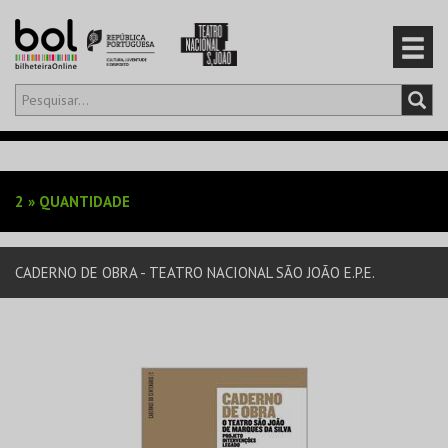
Olá,
iniciar sessão
PT
0
CARRINHO
2
»
QUANTIDADE
EVENTOS
CADERNO DE OBRA - TEATRO NACIONAL SÃO JOÃO E.P.E.
CARTÕES
PRODUTOS