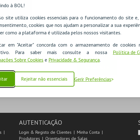
indo à BOL!
o site utiliza cookies essenciais para o funcionamento do site e
nsentimento, cookies que nos ajudam a personalizar a sua experiên
er como a plataforma é utilizada pelos nossos visitantes.
icar em "Aceitar" concorda com o armazenamento de cookies 
ADICIONAR
ositivo. Para saber mais consulte a nossa
Política de 
ações Sobre Cookies
e
Privacidade & Segurança
.
SEGUINTE
itar
Rejeitar não essenciais
Gerir Preferências
AUTENTICAÇÃO
s
Login & Registo de Clientes
Minha Conta
Produtores
Orientadores de Salas