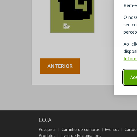
Bem-v
O noss
seu co
perceb
Ao cl
disp
Inform
ANTERIOR
Ace
LOJA
Pesquisar
Carrinho de compras
Eventos
Cartõe
Produtos
Livro de Reclamações