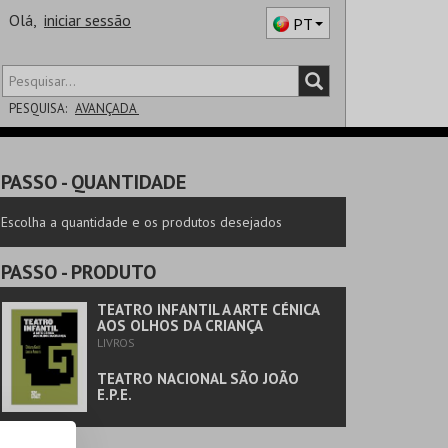
Olá,
iniciar sessão
PT
PESQUISA:
AVANÇADA
DISTRITO
PASSO
- QUANTIDADE
SALA
Escolha a quantidade e os produtos desejados
PASSO
- PRODUTO
TEATRO INFANTIL A ARTE CÉNICA
AOS OLHOS DA CRIANÇA
LIVROS
TEATRO NACIONAL SÃO JOÃO
E.P.E.