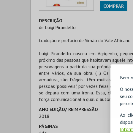
COMPRAR
DESCRIÇÃO
de Luigi Pirandello
tradução e prefácio de Simão do Vale Africano
Luigi Pirandello nasceu em Agrigento, peque
próximo das pessoas que habitavam aquele inte
personagens a partir da sua própria concepção
entre vários, da sua obra. (...) Os heróis 
Bem-v
armadura, são frágeis, têm muitas vezes um
pessoas "possíveis", por vezes feias ou velh
O noss
se depara com uma ironia. Esta, chamemos-lh
seu co
força comunicacional à qual o autor se agarra 
perceb
ANO EDIÇÃO/ REIMPRESSÃO
Ao cl
2018
disp
PÁGINAS
Inform