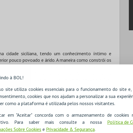
na cidade siciliana, tendo um conhecimento íntimo e
rior pouco povoado e árido. A maneira como constrói os
 da língua é, para mim, o factor mais interessante, de
de Pirandello não têm capa, nem espada, muito menos
indo à BOL!
a necessidade quase educada de se expressarem. São
as, que se deparam constantemente com a vida como quem
o site utiliza cookies essenciais para o funcionamento do site e
e de forma simplória, simplicidade caracterial é uma
nsentimento, cookies que nos ajudam a personalizar a sua experiên
com avidez. (Do prefácio)
er como a plataforma é utilizada pelos nossos visitantes.
icar em "Aceitar" concorda com o armazenamento de cookies 
ositivo. Para saber mais consulte a nossa
Política de 
ações Sobre Cookies
e
Privacidade & Segurança
.